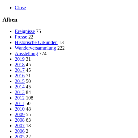
Close
Alben
Ereignisse
75
Presse
22
Historische Urkunden
13
Wanderversammlung
222
Ausstellung
774
2019
31
2018
45
2017
45
2016
71
2015
50
2014
45
2013
84
2012
108
2011
50
2010
48
2009
55
2008
63
2007
18
2006
2
2005
22