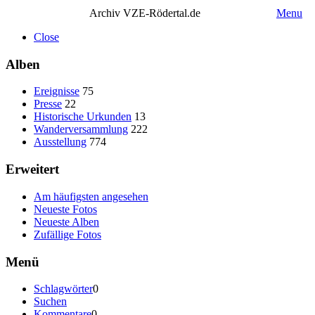
Archiv VZE-Rödertal.de
Menu
Close
Alben
Ereignisse
75
Presse
22
Historische Urkunden
13
Wanderversammlung
222
Ausstellung
774
Erweitert
Am häufigsten angesehen
Neueste Fotos
Neueste Alben
Zufällige Fotos
Menü
Schlagwörter
0
Suchen
Kommentare
0